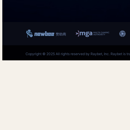
跳
至
内
容