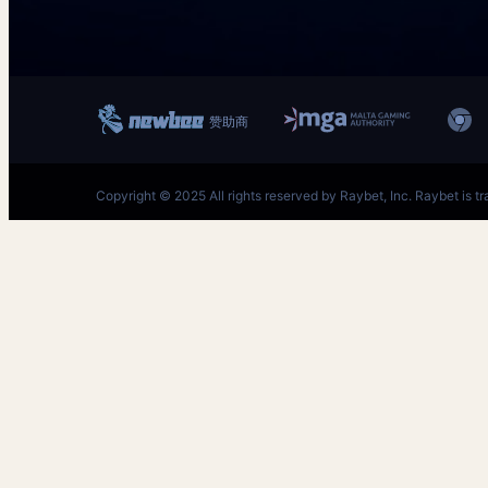
跳
至
内
容