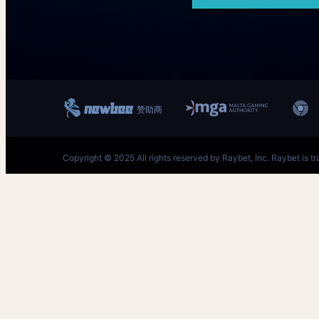
跳
至
内
容