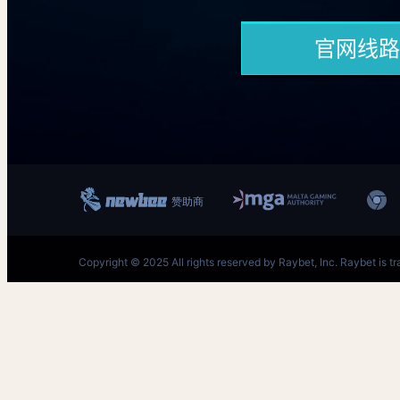
跳
至
内
容