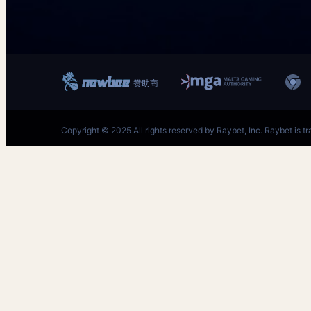
跳
至
内
容